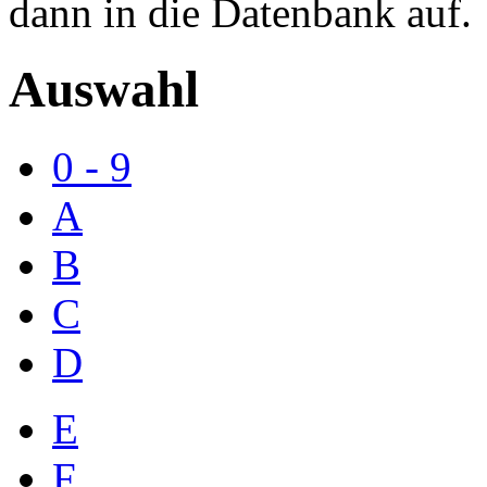
dann in die Datenbank auf.
Auswahl
0 - 9
A
B
C
D
E
F