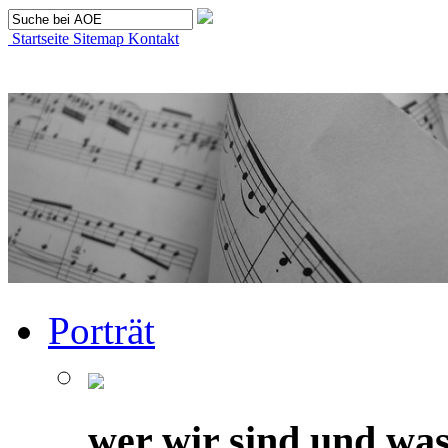
Startseite
Sitemap
Kontakt
Porträt
wer wir sind und was