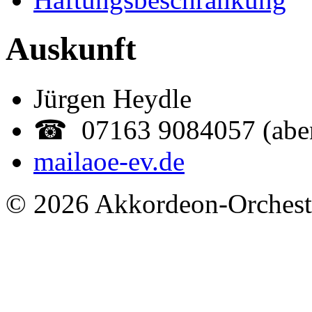
Auskunft
Jürgen Heydle
☎ 07163 9084057 (abe
mail
aoe-ev.de
© 2026 Akkordeon-Orcheste