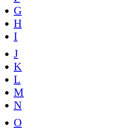
G
H
I
J
K
L
M
N
O