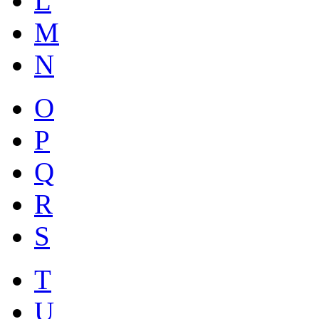
L
M
N
O
P
Q
R
S
T
U