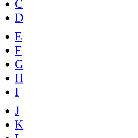
C
D
E
F
G
H
I
J
K