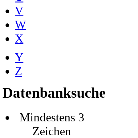
V
W
X
Y
Z
Datenbanksuche
Mindestens 3
Zeichen