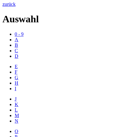
zurück
Auswahl
0 - 9
A
B
C
D
E
F
G
H
I
J
K
L
M
N
O
P