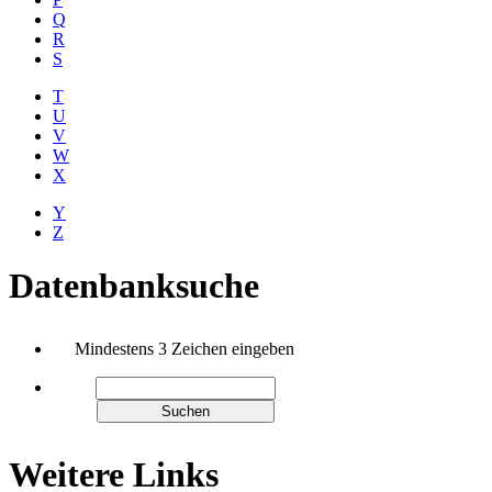
Q
R
S
T
U
V
W
X
Y
Z
Datenbanksuche
Mindestens 3 Zeichen eingeben
Weitere Links