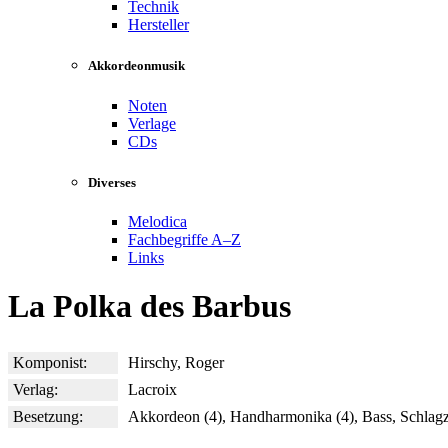
Technik
Hersteller
Akkordeonmusik
Noten
Verlage
CDs
Diverses
Melodica
Fachbegriffe A–Z
Links
La Polka des Barbus
Komponist:
Hirschy, Roger
Verlag:
Lacroix
Besetzung:
Akkordeon (4), Handharmonika (4), Bass, Schlag