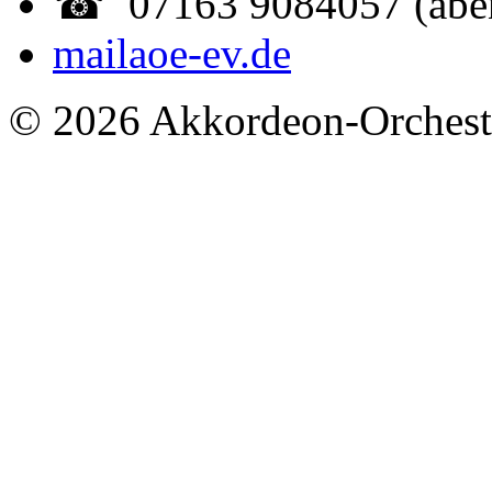
☎ 07163 9084057 (abe
mail
aoe-ev.de
© 2026 Akkordeon-Orcheste