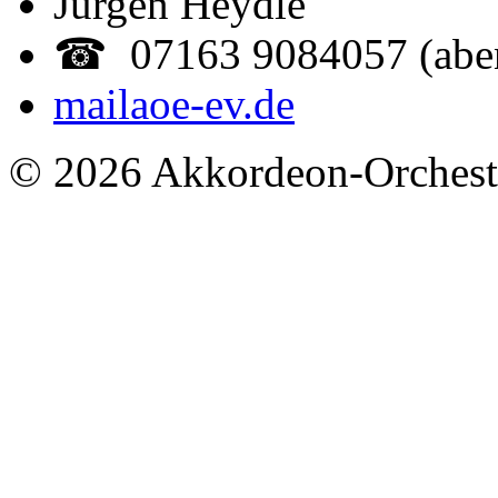
Jürgen Heydle
☎ 07163 9084057 (abe
mail
aoe-ev.de
© 2026 Akkordeon-Orcheste