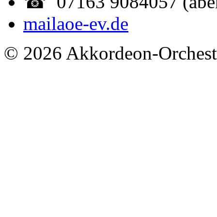
☎ 07163 9084057 (abe
mail
aoe-ev.de
© 2026 Akkordeon-Orcheste