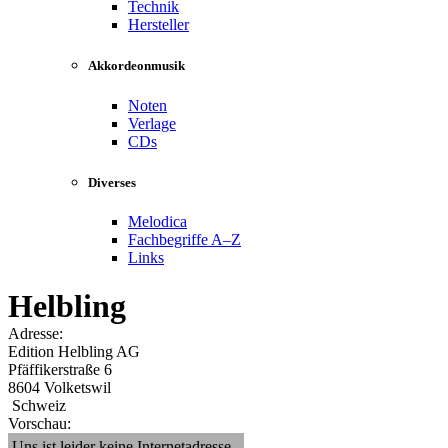
Technik
Hersteller
Akkordeonmusik
Noten
Verlage
CDs
Diverses
Melodica
Fachbegriffe A–Z
Links
Helbling
Adresse:
Edition Helbling AG
Pfäffikerstraße 6
8604 Volketswil
Schweiz
Vorschau:
Uns ist leider keine Internetadresse