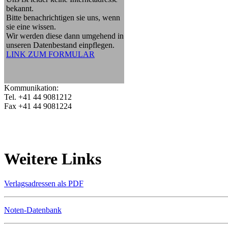
bekannt.
Bitte benachrichtigen sie uns, wenn
sie eine wissen.
Wir werden diese dann umgehend in
unseren Datenbestand einpflegen.
LINK ZUM FORMULAR
Kommunikation:
Tel. +41 44 9081212
Fax +41 44 9081224
Weitere Links
Verlagsadressen als PDF
Noten-Datenbank