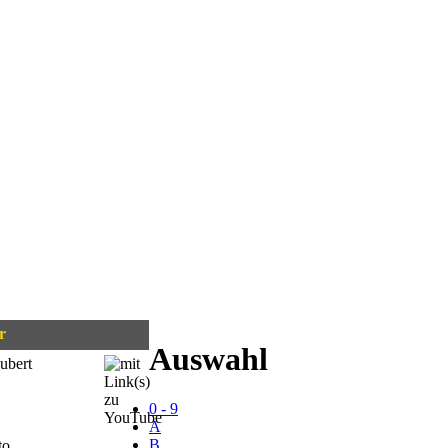
r
Auswahl
ubert
0 - 9
A
B
to