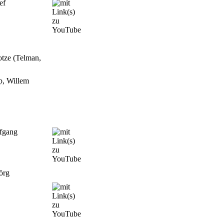
ef
otze (Telman,
, Willem
fgang
örg