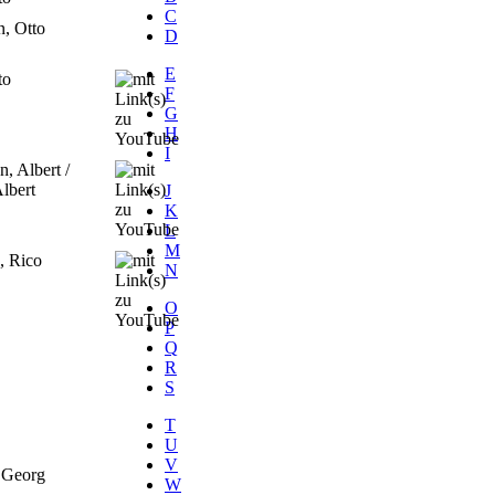
C
, Otto
D
E
to
F
G
H
I
, Albert /
lbert
J
K
L
M
, Rico
N
O
P
Q
R
S
T
U
V
 Georg
W