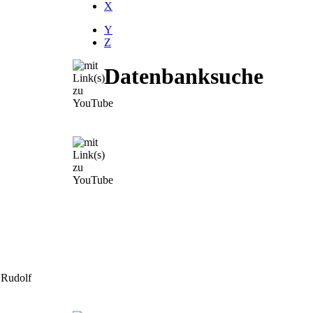
X
Y
Z
Datenbanksuche
 Rudolf