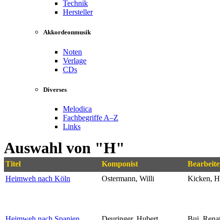
Technik
Hersteller
Akkordeonmusik
Noten
Verlage
CDs
Diverses
Melodica
Fachbegriffe A–Z
Links
Auswahl von "H"
Titel
Komponist
Bearbeite
Heimweh nach Köln
Ostermann, Willi
Kicken, H
Heimweh nach Spanien
Deuringer, Hubert
Bui, Rena