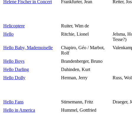
Helene Fischer in Concert
Frankfurter, Jean
Retter, Jos
Helicoptere
Ruiter, Wim de
Hello
Ritchie, Lionel
Jelsma, H
Tesse?)
Hello Baby, Mademoiselle
Chapiro, Géo / Marbot,
Valenkamp
Rolf
Hello Boys
Brandenberger, Bruno
Hello Darling
Dahinden, Kurt
Hello Dolly
Herman, Jerry
Russ, Wol
Hello Fans
Stirnemann, Fritz
Draeger, J
Hello in America
Hummel, Gottfried