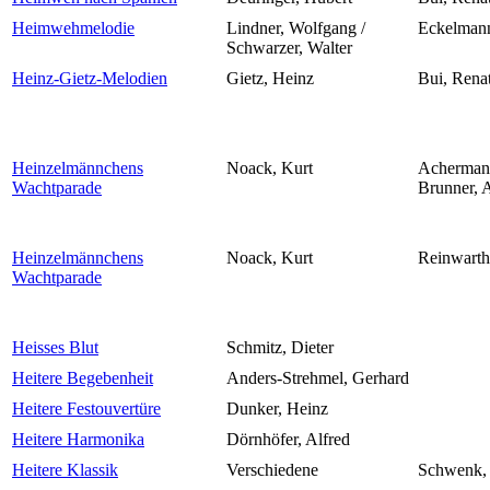
Heimwehmelodie
Lindner, Wolfgang /
Eckelmann
Schwarzer, Walter
Heinz-Gietz-Melodien
Gietz, Heinz
Bui, Rena
Heinzelmännchens
Noack, Kurt
Achermann
Wachtparade
Brunner, A
Heinzelmännchens
Noack, Kurt
Reinwarth
Wachtparade
Heisses Blut
Schmitz, Dieter
Heitere Begebenheit
Anders-Strehmel, Gerhard
Heitere Festouvertüre
Dunker, Heinz
Heitere Harmonika
Dörnhöfer, Alfred
Heitere Klassik
Verschiedene
Schwenk,