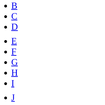
B
C
D
E
F
G
H
I
J