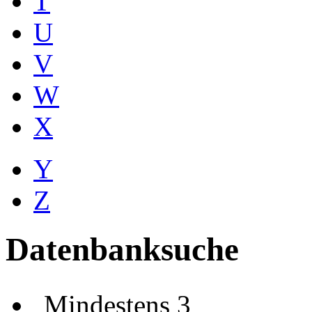
T
U
V
W
X
Y
Z
Datenbanksuche
Mindestens 3