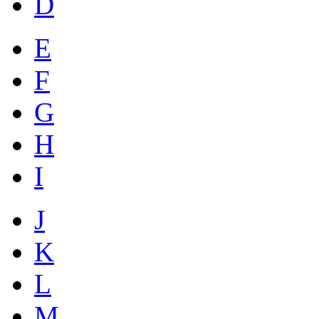
D
E
F
G
H
I
J
K
L
M