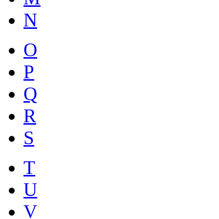
N
O
P
Q
R
S
T
U
V