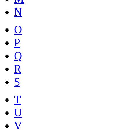
N
O
P
Q
R
S
T
U
V