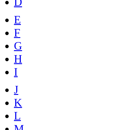
D
E
F
G
H
I
J
K
L
M