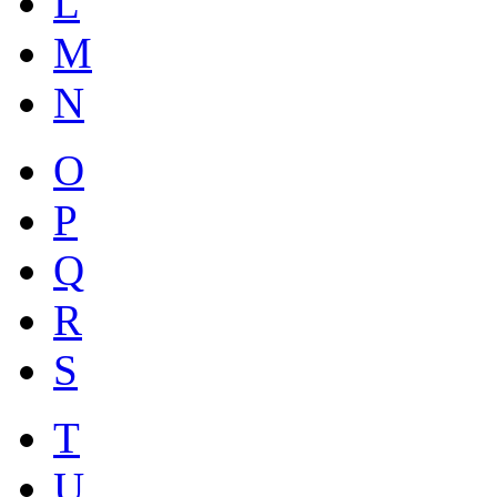
L
M
N
O
P
Q
R
S
T
U