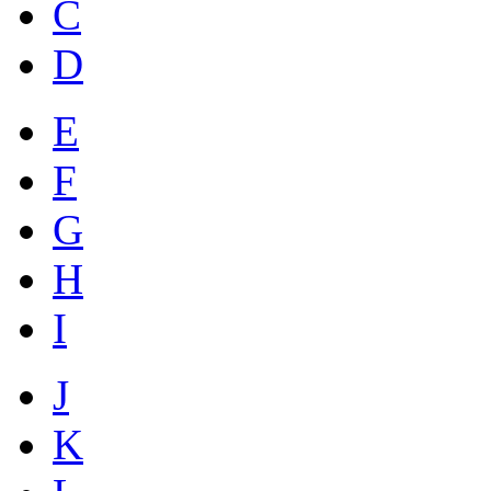
C
D
E
F
G
H
I
J
K