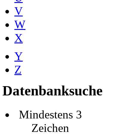
V
W
X
Y
Z
Datenbanksuche
Mindestens 3
Zeichen