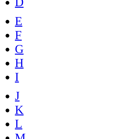
D
E
F
G
H
I
J
K
L
M