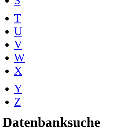
S
T
U
V
W
X
Y
Z
Datenbanksuche