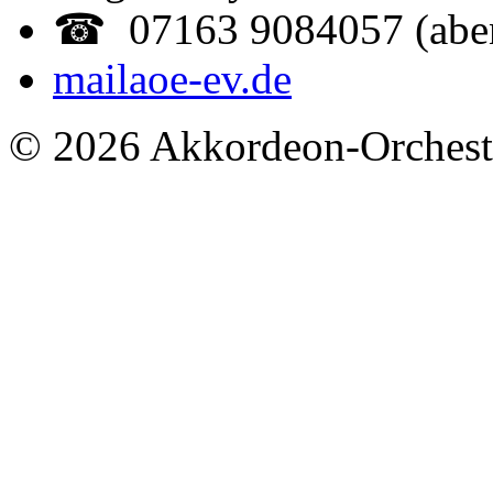
☎ 07163 9084057 (abe
mail
aoe-ev.de
© 2026 Akkordeon-Orcheste