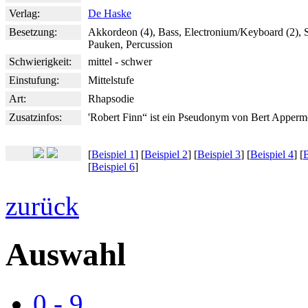
Verlag:
De Haske
Besetzung:
Akkordeon (4), Bass, Electronium/Keyboard (2), 
Pauken, Percussion
Schwierigkeit:
mittel - schwer
Einstufung:
Mittelstufe
Art:
Rhapsodie
Zusatzinfos:
'Robert Finn“ ist ein Pseudonym von Bert Apperm
[
Beispiel 1
] [
Beispiel 2
] [
Beispiel 3
] [
Beispiel 4
] [
B
[
Beispiel 6
]
zurück
Auswahl
0 - 9