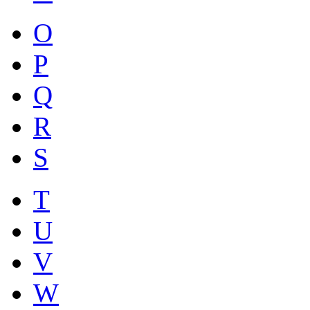
O
P
Q
R
S
T
U
V
W