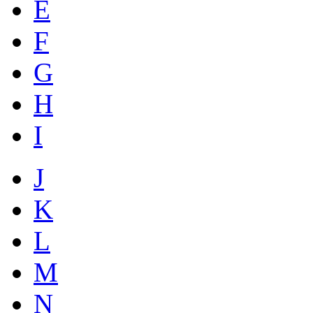
E
F
G
H
I
J
K
L
M
N