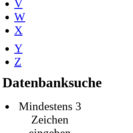
V
W
X
Y
Z
Datenbanksuche
Mindestens 3
Zeichen
eingeben