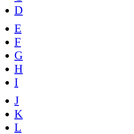
D
E
F
G
H
I
J
K
L