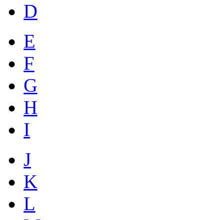
D
E
F
G
H
I
J
K
L