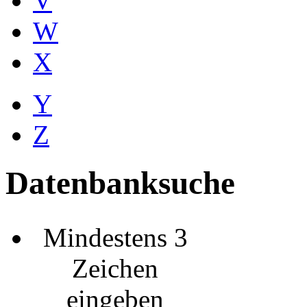
V
W
X
Y
Z
Datenbanksuche
Mindestens 3
Zeichen
eingeben