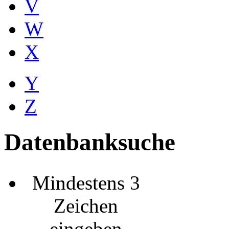
V
W
X
Y
Z
Datenbanksuche
Mindestens 3
Zeichen
eingeben