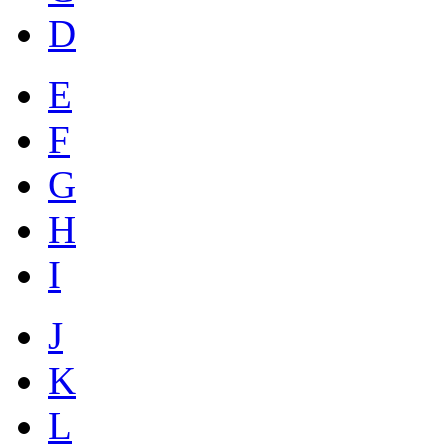
D
E
F
G
H
I
J
K
L