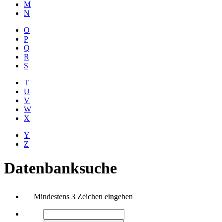
M
N
O
P
Q
R
S
T
U
V
W
X
Y
Z
Datenbanksuche
Mindestens 3 Zeichen eingeben