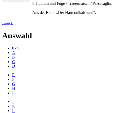
Präludium und Fuge / Trauermarsch / Passacaglia.
Aus der Reihe „Der Harmonikafreund“.
zurück
Auswahl
0 - 9
A
B
C
D
E
F
G
H
I
J
K
L