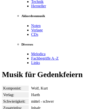
Technik
Hersteller
Akkordeonmusik
Noten
Verlage
CDs
Diverses
Melodica
Fachbegriffe A–Z
Links
Musik für Gedenkfeiern
Komponist:
Wolf, Kurt
Verlag:
Harth
Schwierigkeit:
mittel - schwer
Zusatzinfos:
Inhalt: