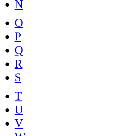
N
O
P
Q
R
S
T
U
V