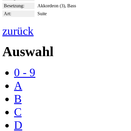
Besetzung:
Akkordeon (3), Bass
Art:
Suite
zurück
Auswahl
0 - 9
A
B
C
D