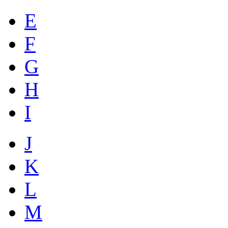
E
F
G
H
I
J
K
L
M