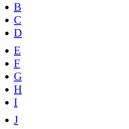
B
C
D
E
F
G
H
I
J