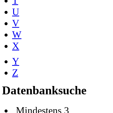
T
U
V
W
X
Y
Z
Datenbanksuche
Mindestens 3