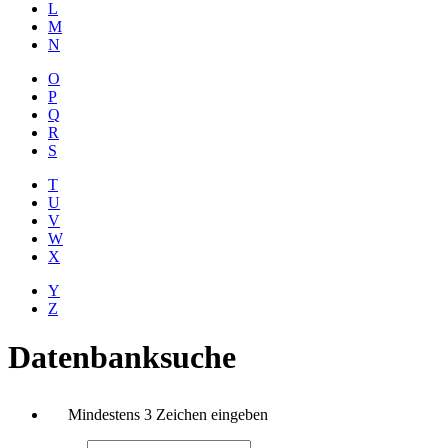
L
M
N
O
P
Q
R
S
T
U
V
W
X
Y
Z
Datenbanksuche
Mindestens 3 Zeichen eingeben