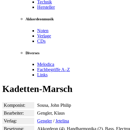
Technik
Hersteller
Akkordeonmusik
Noten
Verlage
CDs
Diverses
Melodica
Fachbegriffe A–Z
Links
Kadetten-Marsch
Komponist:
Sousa, John Philip
Bearbeiter:
Gengler, Klaus
Verlag:
Gengler
/
Jetelina
Besetzung:
Akkordeon (4), Handharmonika (2), Bass, Electro