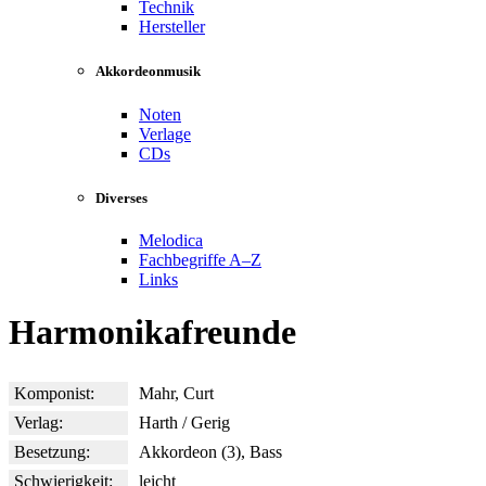
Technik
Hersteller
Akkordeonmusik
Noten
Verlage
CDs
Diverses
Melodica
Fachbegriffe A–Z
Links
Harmonikafreunde
Komponist:
Mahr, Curt
Verlag:
Harth / Gerig
Besetzung:
Akkordeon (3), Bass
Schwierigkeit:
leicht