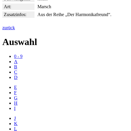
Art:
Marsch
Zusatzinfos:
Aus der Reihe „Der Harmonikafreund“.
zurück
Auswahl
0 - 9
A
B
C
D
E
F
G
H
I
J
K
L