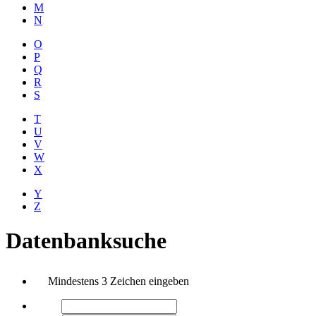
M
N
O
P
Q
R
S
T
U
V
W
X
Y
Z
Datenbanksuche
Mindestens 3 Zeichen eingeben