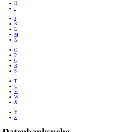
H
I
J
K
L
M
N
O
P
Q
R
S
T
U
V
W
X
Y
Z
Datenbanksuche