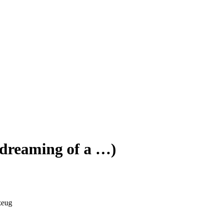
 dreaming of a …)
zeug