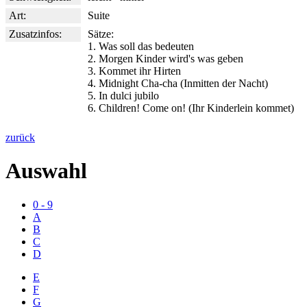
Art:
Suite
Zusatzinfos:
Sätze:
1. Was soll das bedeuten
2. Morgen Kinder wird's was geben
3. Kommet ihr Hirten
4. Midnight Cha-cha (Inmitten der Nacht)
5. In dulci jubilo
6. Children! Come on! (Ihr Kinderlein kommet)
zurück
Auswahl
0 - 9
A
B
C
D
E
F
G