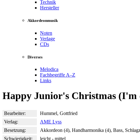
Technik
Hersteller
Akkordeonmusik
Noten
Verlage
CDs
Diverses
Melodica
Fachbegriffe A–Z
Links
Happy Junior's Christmas (I'm
Bearbeiter:
Hummel, Gottfried
Verlag:
AME Lyss
Besetzung:
Akkordeon (4), Handharmonika (4), Bass, Schlag
Schwierigkeit:
leicht - mittel