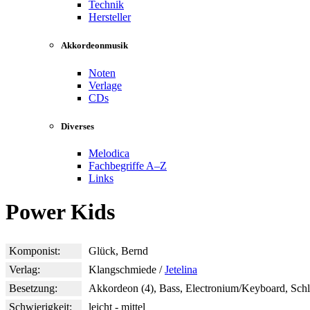
Technik
Hersteller
Akkordeonmusik
Noten
Verlage
CDs
Diverses
Melodica
Fachbegriffe A–Z
Links
Power Kids
Komponist:
Glück, Bernd
Verlag:
Klangschmiede /
Jetelina
Besetzung:
Akkordeon (4), Bass, Electronium/Keyboard, Schl
Schwierigkeit:
leicht - mittel