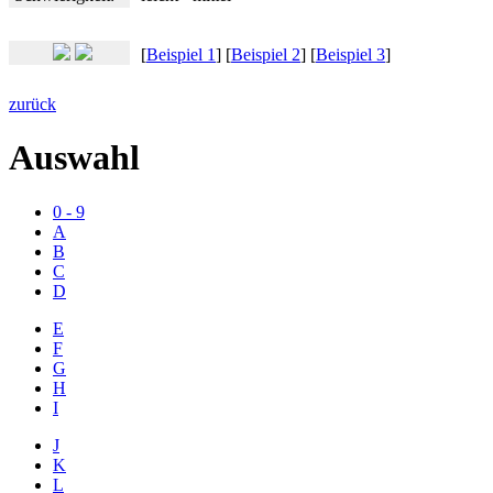
[
Beispiel 1
] [
Beispiel 2
] [
Beispiel 3
]
zurück
Auswahl
0 - 9
A
B
C
D
E
F
G
H
I
J
K
L