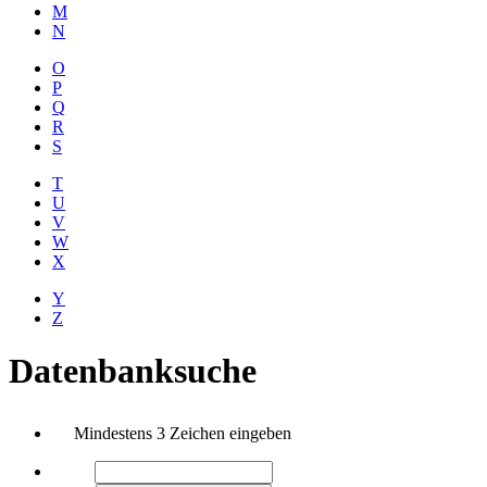
M
N
O
P
Q
R
S
T
U
V
W
X
Y
Z
Datenbanksuche
Mindestens 3 Zeichen eingeben