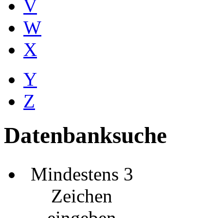
V
W
X
Y
Z
Datenbanksuche
Mindestens 3
Zeichen
eingeben