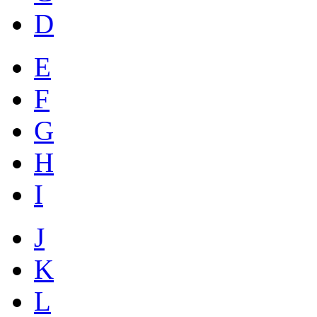
D
E
F
G
H
I
J
K
L