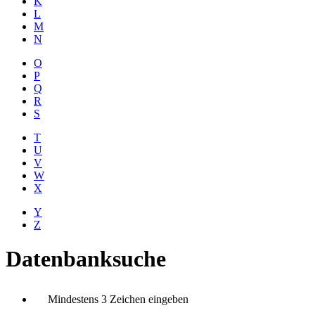
K
L
M
N
O
P
Q
R
S
T
U
V
W
X
Y
Z
Datenbanksuche
Mindestens 3 Zeichen eingeben