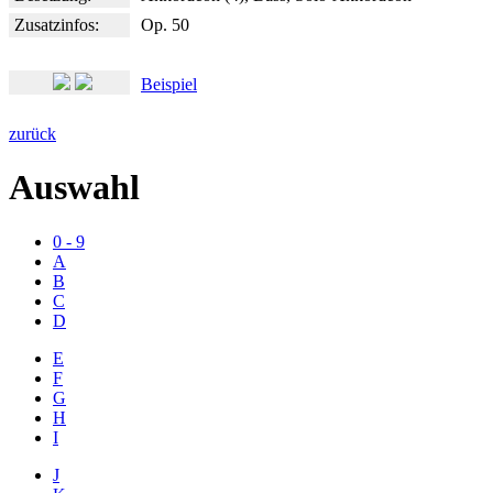
Zusatzinfos:
Op. 50
Beispiel
zurück
Auswahl
0 - 9
A
B
C
D
E
F
G
H
I
J