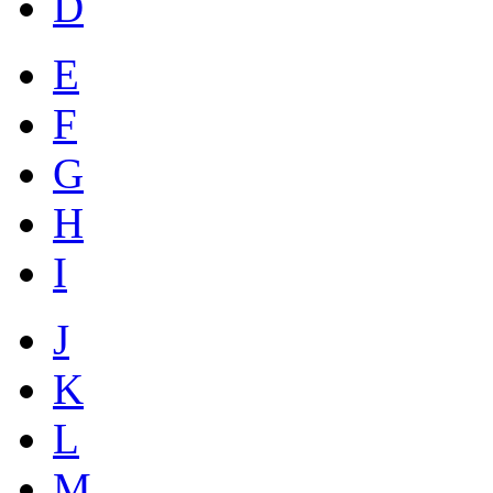
D
E
F
G
H
I
J
K
L
M