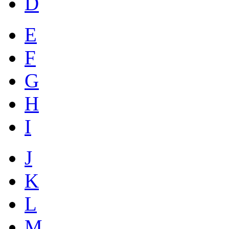
D
E
F
G
H
I
J
K
L
M