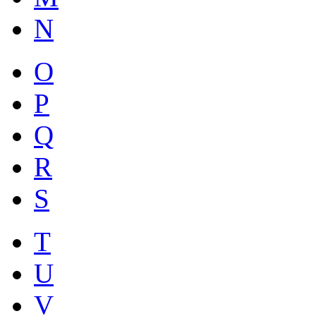
N
O
P
Q
R
S
T
U
V