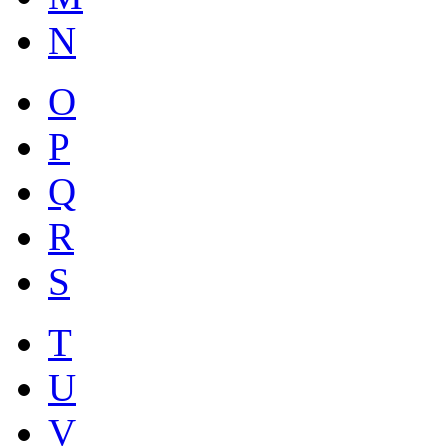
N
O
P
Q
R
S
T
U
V