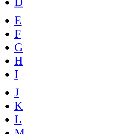
D
E
F
G
H
I
J
K
L
M