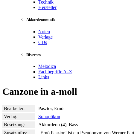
Technik
Hersteller
Akkordeonmusik
Noten
Verlage
CDs
Diverses
Melodica
Fachbegriffe A–Z
Links
Canzone in a-moll
Bearbeiter:
Pasztor, Ernö
Verlag:
Sonoptikon
Besetzung:
Akkordeon (4), Bass
Zusatzinfos:
„Ernö Pasztor“ ist ein Pseudonym von Werner Part