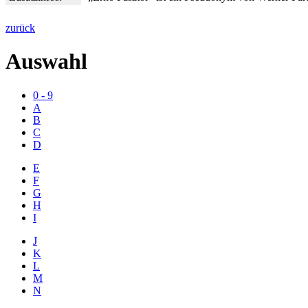
zurück
Auswahl
0 - 9
A
B
C
D
E
F
G
H
I
J
K
L
M
N