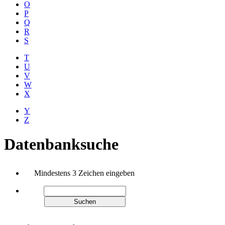
O
P
Q
R
S
T
U
V
W
X
Y
Z
Datenbanksuche
Mindestens 3 Zeichen eingeben