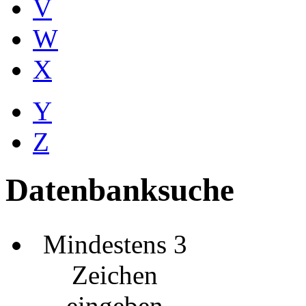
V
W
X
Y
Z
Datenbanksuche
Mindestens 3
Zeichen
eingeben