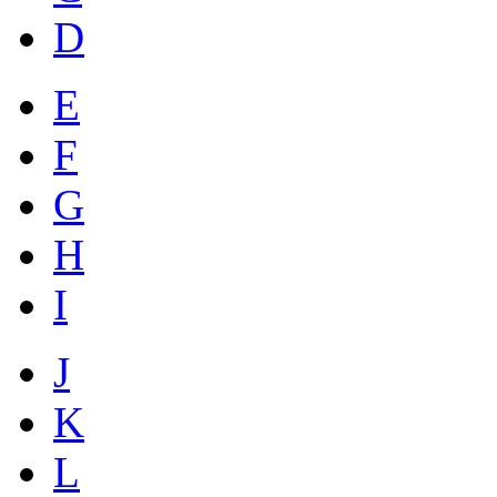
D
E
F
G
H
I
J
K
L