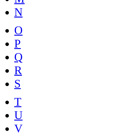
N
O
P
Q
R
S
T
U
V