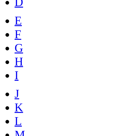
D
E
F
G
H
I
J
K
L
M