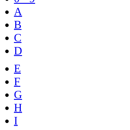
A
B
C
D
E
F
G
H
I