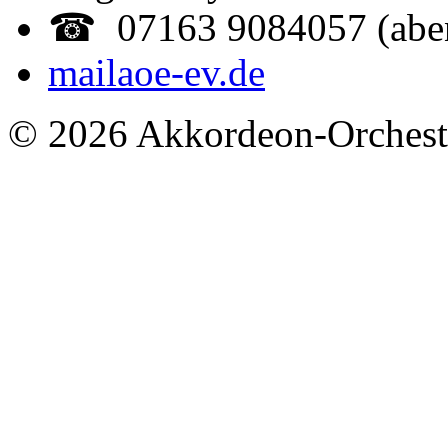
☎ 07163 9084057 (abe
mail
aoe-ev.de
© 2026 Akkordeon-Orcheste