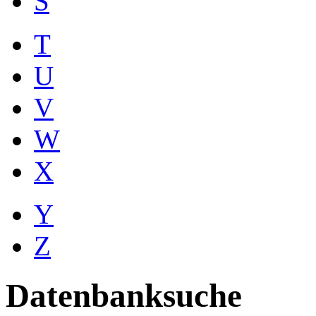
S
T
U
V
W
X
Y
Z
Datenbanksuche